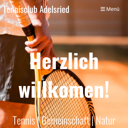
Tennisclub Adelsried
Menü
Herzlich
willkomen!
Tennis | Gemeinschaft | Natur