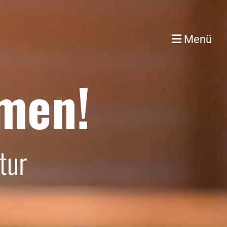
Menü
omen!
tur