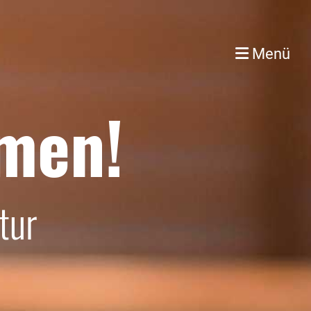
Menü
omen!
tur